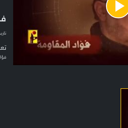
Pla
فؤ
Vide
تاريخ ا
تعر
فؤاد