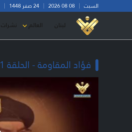
السبت
08 08 2026
24 صفر 1448
بير
لبنان
العالم
نشرات ا
فؤاد المقاومة - الحلقة 1