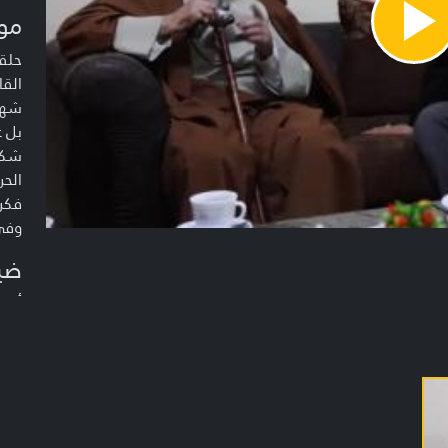
مو
Pla
Vide
حلق
القا
شهاد
بل ع
شكر
الحر
فكري
وفي 
ضي
أحم
ومسؤ
الشي
على 
محمّ
درو
محمّ