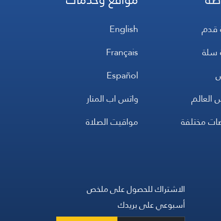
ج وتقديم: لبنى قانصوه
 قدم
English
ج :علاء علاء الدين
فيك: نبيل يونس
 سلة
Français
ساج: ضامن ضامن
س
Español
 العالم
واتس اب المنار
ضات مختلفة
مواقيت الصلاة
الاشتراك للحصول على ملخص
أسبوعي على بريدك