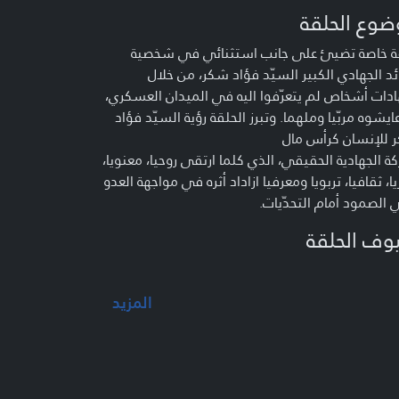
ضوع الحلقة
ة خاصة تضيئ على جانب استثنائي في شخصية
ئد الجهادي الكبير السيّد فؤاد شكر، من خلال
ات أشخاص لم يتعرّفوا اليه في الميدان العسكري،
ايشوه مربّيا وملهما. وتبرز الحلقة رؤية السيّد فؤاد
 للإنسان كرأس مال
كة الجهادية الحقيقي، الذي كلما ارتقى روحيا، معنويا،
ا، ثقافيا، تربويا ومعرفيا ازاداد أثره في مواجهة العدو
الصمود أمام التحدّيات.
وف الحلقة
د صفي الدين - معاون رئيس المجلس التنفيذي
ول معاونية العمل التعبوي في حزب الله
المزيد
خ عبد المنعم قبيسي - أستاذ في الحوزة العلمية
معرفة بالشهيد القائد فؤاد شكر
د جواد الهق - أحد تلامذة السيّد فؤاد شكر في
س الناشئة
د علي باجوق - أحد تلامذة السيّد فؤاد شكر في