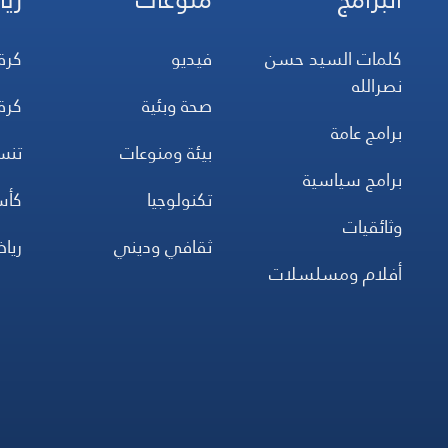
إنتا
كلمات السيد حسن
فيديو
كرة
إخرا
نصرالله
غرا
صحة وبئية
كرة
ميك
برامج عامة
بيئة ومنوعات
تن
برامج سياسية
تكنولوجيا
كأس
وثائقيات
ثقافي وديني
ريا
أفلام ومسلسلات