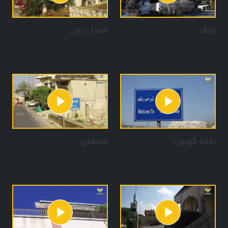
ياطر
مجدل زون
بلدة كونين
صدقين