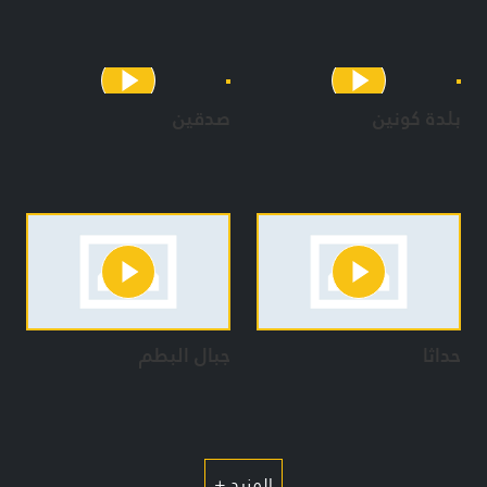
بلدة كونين
صدقين
حداثا
جبال البطم
المزيد +