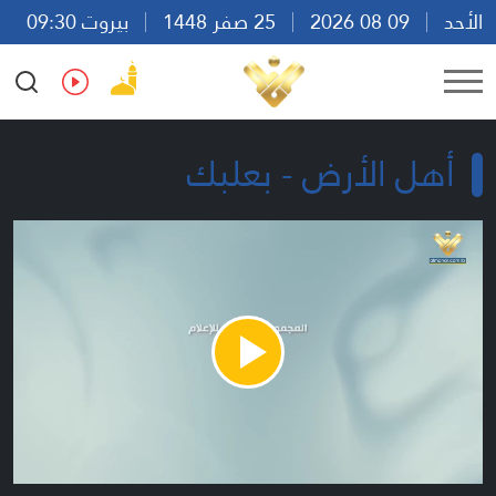
الأحد
09 08 2026
25 صفر 1448
بيروت 09:30
Ar
En
Fr
Es
أهل الأرض - بعلبك
Play
Video