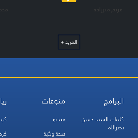
مريم ميرزاده
محم
المزيد +
البرامج
منوعات
ريا
كلمات السيد حسن
فيديو
كرة
نصرالله
صحة وبئية
كرة