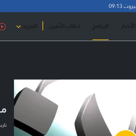
ت 09:13
لأخبار
البرامج
خطاب الأمين
المزيد
من
تاريخ ا