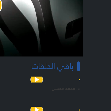
y
o
باقي الحلقات
د. محمد محسن