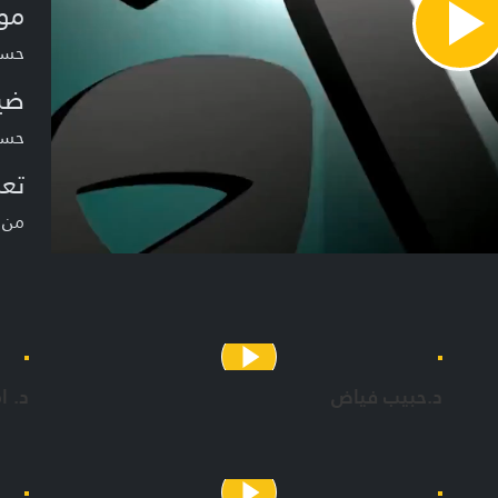
مو
Pla
حسن
Vide
ضي
حسني
تعر
من ا
د.حبيب فياض
د. ا