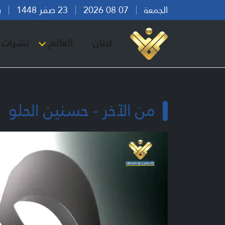
الجمعة
07 08 2026
23 صفر 1448
بيرو
لبنان
العالم
نشرات ا
من الآخر - حسنين الحلو