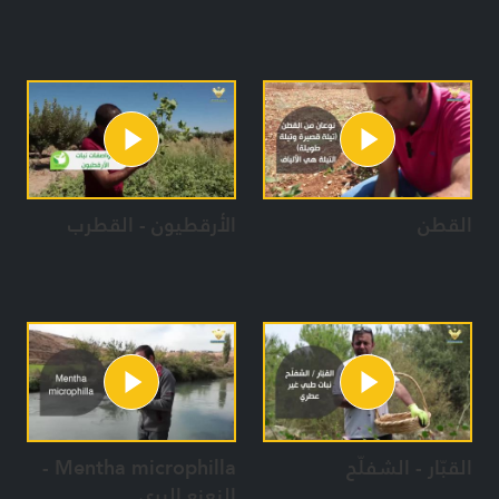
القطن
الأرقطيون - القطرب
القبّار - الشفلّح
Mentha microphilla -
النعنع البري