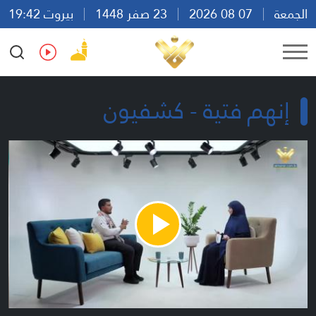
الجمعة
07 08 2026
23 صفر 1448
بيروت 19:42
Ar
En
Fr
Es
إنهم فتية - كشفيون
Play
Video