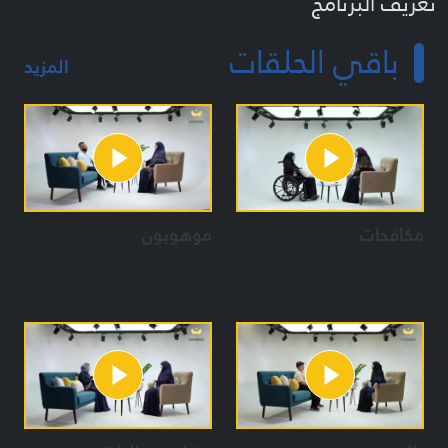
تعريف البرنامج
برنامج أسبوعي اجتماعي - ثقافي - شبابي منوّع متخصص وموجه
باقي الحلقات
للفئة العمرية (١٢-22 سنة)
المزيد
برنامج غير نمطي الطرح والعرض يتناسب مع طبيعة هذه الفئة
المستهدفة
كل حلقة عبارة عن دردشات جماعية أو فردية بين المقدمة والفتية او
الفتيات في اطار تفاعلي بسيط مع مشاركة وتداخل في نشاط
معين هادف
الدردشات منفصلة بين الفتية والفتيات
يعمل البرنامج في الطرح والعرض على ٣ مسارات في كل حلقة:
مكافحات
موهوبون
١- تقديم النموذج الجميل والذي نطمح أن يكون عليه الفتية
والفتيات
٢- الاستفادة من الإشكالات والابتلاءات لهذه الفئة بطريقة ذكية
لتعزيز اهمية النموذج الجميل
٣- تعميم ونشر العوامل التي ساعدت في تأصيل الايمان والوعي
عن الشباب اليافع