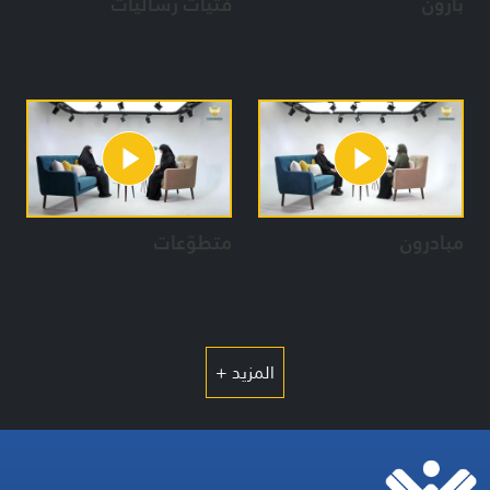
بارّون
فتيات رساليات
مبادرون
متطوّعات
المزيد +