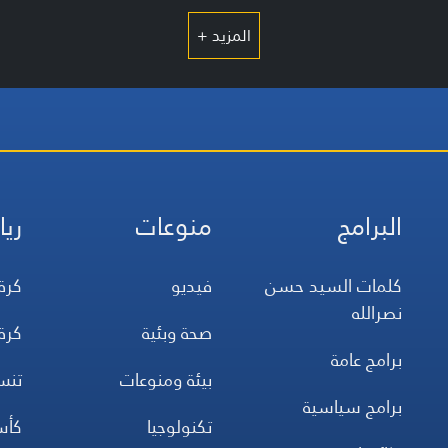
المزيد +
البرامج
منوعات
ريا
كلمات السيد حسن
فيديو
كرة
نصرالله
صحة وبئية
كرة
برامج عامة
بيئة ومنوعات
تن
برامج سياسية
تكنولوجيا
كأس