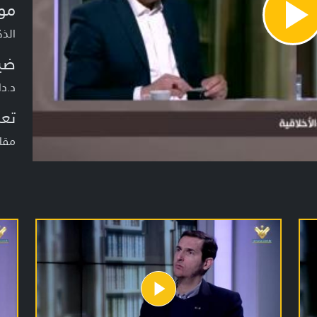
مو
Pla
الذك
Vide
ضي
د.د
تعر
مقار