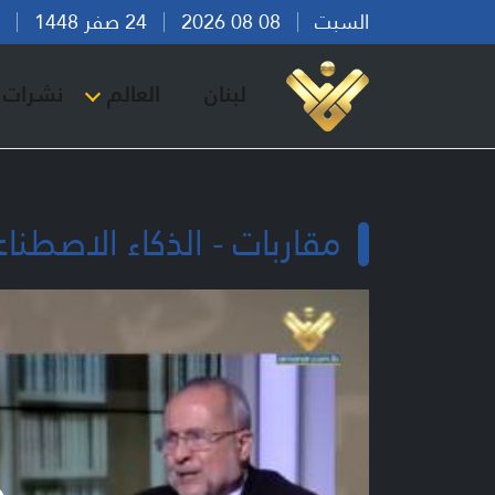
السبت
08 08 2026
24 صفر 1448
بير
لبنان
العالم
نشرات ا
مقاربات - الذكاء الاصطناع