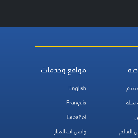
ضة
مواقع وخدمات
 قدم
English
 سلة
Français
س
Español
 العالم
واتس اب المنار