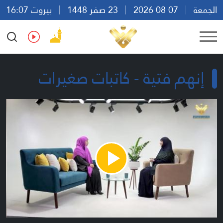
الجمعة
07 08 2026
23 صفر 1448
بيروت 16:07
Ar
En
Fr
Es
إنهم فتية - كاتبات صغيرات
Play
Video