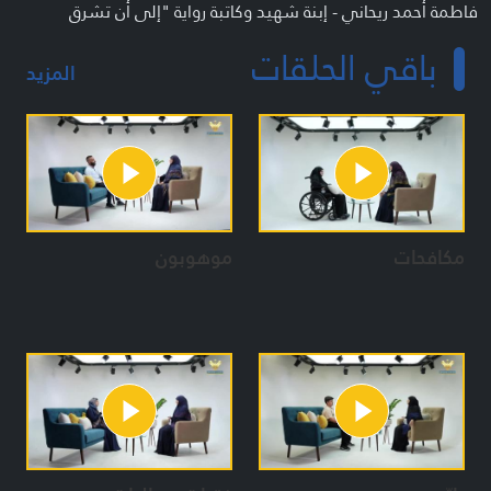
فاطمة أحمد ريحاني - إبنة شهيد وكاتبة رواية "إلى أن تشرق
الشمس"
باقي الحلقات
أسيل حيدر نعيم - كاتبة باللغتين العربية والفرنسية
المزيد
تعريف البرنامج
برنامج أسبوعي اجتماعي - ثقافي - شبابي منوّع متخصص وموجه
للفئة العمرية (١٢-22 سنة)
برنامج غير نمطي الطرح والعرض يتناسب مع طبيعة هذه الفئة
المستهدفة
كل حلقة عبارة عن دردشات جماعية أو فردية بين المقدمة والفتية او
مكافحات
موهوبون
الفتيات في اطار تفاعلي بسيط مع مشاركة وتداخل في نشاط
معين هادف
الدردشات منفصلة بين الفتية والفتيات
يعمل البرنامج في الطرح والعرض على ٣ مسارات في كل حلقة:
١- تقديم النموذج الجميل والذي نطمح أن يكون عليه الفتية
والفتيات
٢- الاستفادة من الإشكالات والابتلاءات لهذه الفئة بطريقة ذكية
لتعزيز اهمية النموذج الجميل
٣- تعميم ونشر العوامل التي ساعدت في تأصيل الايمان والوعي