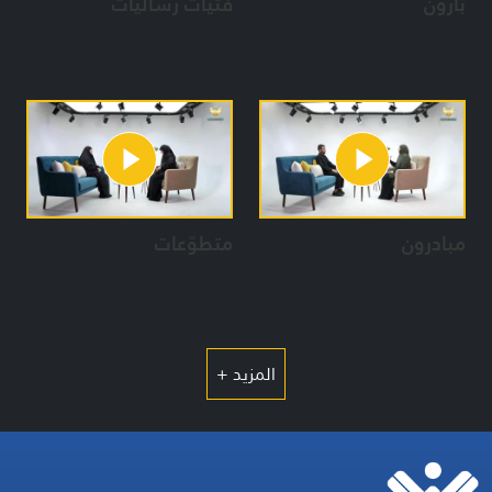
بارّون
فتيات رساليات
عن الشباب اليافع
مبادرون
متطوّعات
المزيد +