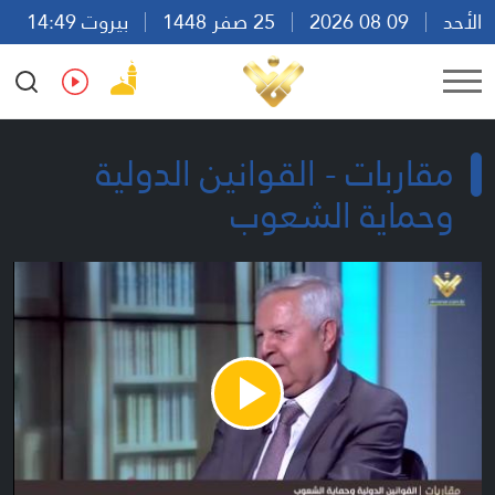
الأحد
09 08 2026
25 صفر 1448
بيروت 14:49
Ar
En
Fr
Es
مقاربات - القوانين الدولية
وحماية الشعوب
Play
Video