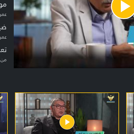
مو
Pla
عمر
Vide
ضي
عمرو
تعر
من ا