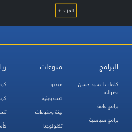
المزيد +
البرامج
منوعات
ريا
كلمات السيد حسن
فيديو
كرة
نصرالله
صحة وبئية
كرة
برامج عامة
بيئة ومنوعات
تن
برامج سياسية
تكنولوجيا
كأس