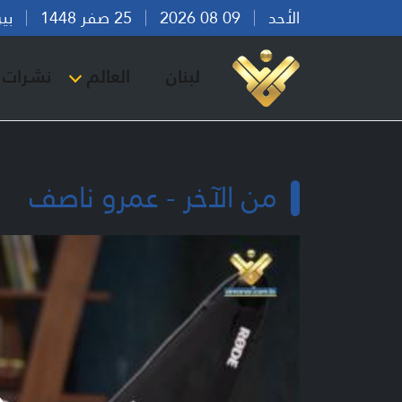
الأحد
09 08 2026
25 صفر 1448
بيروت 
لبنان
العالم
نشرات ا
من الآخر - عمرو ناصف