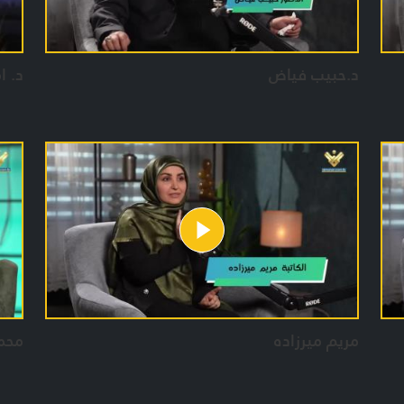
د.حبيب فياض
د. ا
مريم ميرزاده
محم