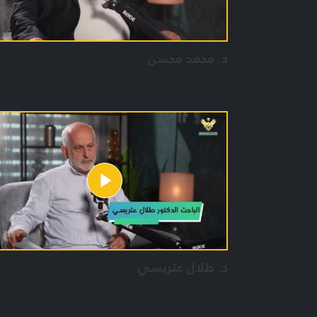
د. محمد محسن
د. طلال عتريسي