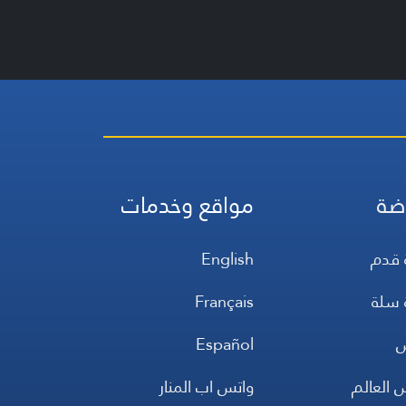
ضة
مواقع وخدمات
 قدم
English
 سلة
Français
س
Español
 العالم
واتس اب المنار