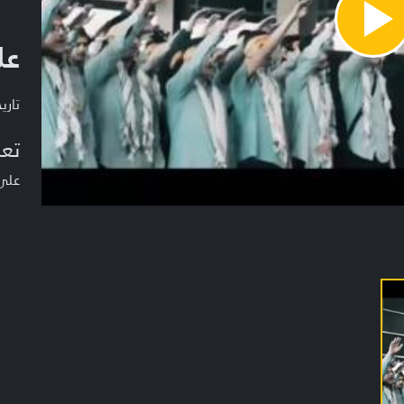
Pla
عل
Vide
تاريخ ا
تعر
على