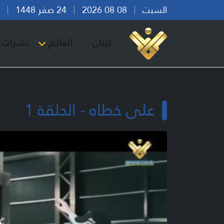
السبت
08 08 2026
24 صفر 1448
بير
لبنان
العالم
نشرات ا
على خطاه - الحلقة 1