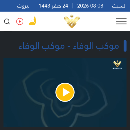
السبت
08 08 2026
24 صفر 1448
بيروت
06:04
Ar
En
Fr
Es
موكب الوفاء - موكب الوفاء
Play
Video