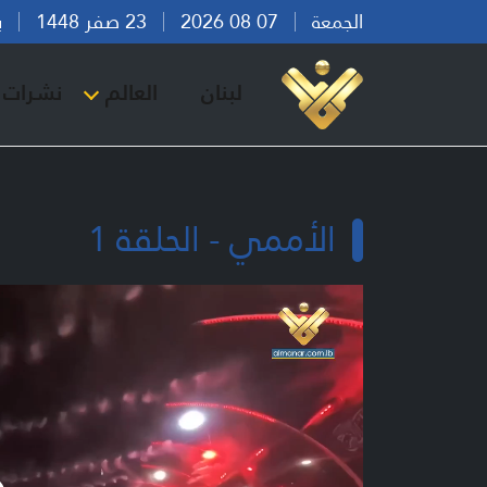
الجمعة
07 08 2026
23 صفر 1448
بيرو
لبنان
العالم
نشرات ا
الأممي - الحلقة 1