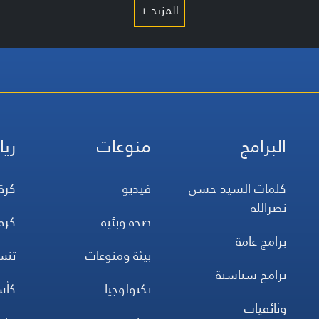
المزيد +
البرامج
منوعات
ريا
كلمات السيد حسن
فيديو
كرة
نصرالله
صحة وبئية
كرة
برامج عامة
بيئة ومنوعات
تن
برامج سياسية
تكنولوجيا
كأس
وثائقيات