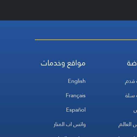
ضة
مواقع وخدمات
 قدم
English
 سلة
Français
س
Español
 العالم
واتس اب المنار