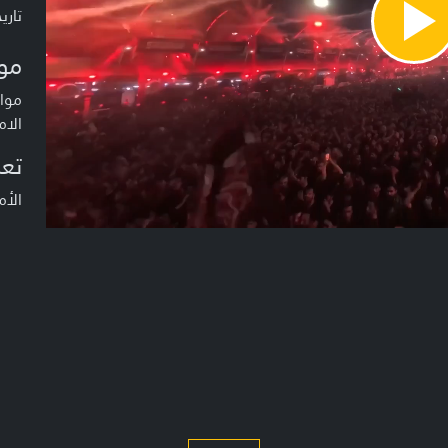
تاريخ ا
Pla
Vide
مو
موا
الام
تعر
الأ