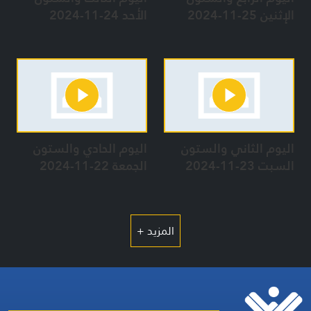
الإثنين 25-11-2024
الأحد 24-11-2024
كبيرةً.
وبحسبِ الإعلامِ العبريِّ، أطلق حزبُ الله نحوَ مئةٍ وستِّينَ صاروخًا
باتجاهِ "كِريَات شِمونه"، وصفدَ، والكريوتِ، ما أسفرَ عن مقتلِ
مستوطِنَيْنِ في "كِريَات شِمونه"، واندلاعِ حريقٍ كبيرٍ في المنطقةِ.
ودعا رئيسُ بلديَّةِ "كِريَات شِمونه" مَن تبقَّى من السكّانِ إلى مغادرةِ
المستوطَنةِ.
وفي تحقيقٍ أجرَتْه الفرقةُ (98) بعدَ معركةٍ خاضَتْها وحداتٌ تابعةٌ لها،
تبيَّن أنَّ عناصرَ حزبِ الله يمتلكون ذخائرَ عاليةَ الفتكِ، قادرةً على
اليوم الثاني والستون
اليوم الحادي والستون
اختراقِ الدُّروعِ الخَزفيَّةِ.
السبت 23-11-2024
الجمعة 22-11-2024
وقد سُجِّل خلالَ هذا اليومِ إطلاقُ صفّاراتِ الإنذارِ خمسًا وعشرينَ
مرَّةً في مختلفِ مناطقِ شمالِ فلسطينَ المحتلَّةِ، من مدينةِ حيفا
المحتلَّةِ والكريوتِ حتّى قيساريَّا غربًا، إلى صفدَ ومحيطِها شرقًا،
ومعظمِ مستوطناتِ إصبعِ الجليلِ.
المزيد +
تعريف البرنامج
سلسلة "أُولي البأس"... ليست مجرد عرضٍ للأحداث، بل هي وثيقة
تاريخية، عبر حلقات يومية، تسطّر بطولات رجالٍ كتبوا بدمهم
وصمودهم فصولًا ساطعة من تاريخ المقاومة.