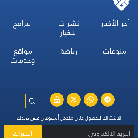
"أُولي البأس"... حكاية الذين لم يُهزَموا، بل صنعوا بدمائهم ذاكرة
المجد والخلود التي ستبقى حيّة.
آخر الأخبار
نشرات
البرامج
الأخبار
منوعات
رياضة
مواقع
وخدمات
الاشتراك للحصول على ملخص أسبوعي على بريدك
اشتراك