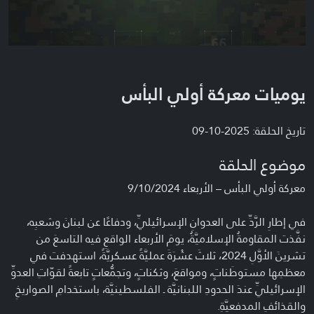
يوميات معركة أولي البأس
تاريخ الحلقة: 2025-10-09
موضوع الحلقة
معركة أولي البأس – الأربعاء 9/10/2024
في إطارِ الرَّدِّ على العدوانِ الإسرائيليِّ، ودفاعًا عن لبنانَ وشعبِه،
نفَّذت المقاومةُ الإسلاميَّةُ، يومَ الأربعاء الواقعِ فيه التاسعَ من
تشرينَ الأوَّلِ 2024، ثلاثَ عشْرَةَ عمليَّةً عسكريَّةً، استهدفت في
معظمِها مستوطَناتٍ، ومواقعَ، وثكناتٍ، وتجمُّعاتٍ تابعةً لقوّاتِ العدوِّ
الإسرائيليِّ عندَ الحدودِ اللبنانيَّة ـ الفلسطينيَّة، باستخدامِ الصواريخِ
والقذائفِ المدفعيَّةِ.