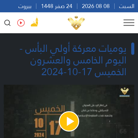
السبت
08 08 2026
24 صفر 1448
بيروت
18:12
Ar
En
Fr
Es
يوميات معركة أولي البأس -
اليوم الخامس والعشرون
الخميس 17-10-2024
Play
Video