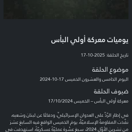
يوميات معركة أولي البأس
تاريخ الحلقة: 2025-10-17
موضوع الحلقة
اليوم الخامس والعشرون الخميس 17-10-2024
ضيوف الحلقة
معركة أولي البأس – الخميس 17/10/2024
في إطارِ الرَّدِّ على العدوانِ الإسرائيليِّ، ودفاعًا عن لبنانَ وشعبِه،
نفَّذت المقاومةُ الإسلاميّةُ، يومَ الخميس الواقعِ فيه السابعَ عشرَ
من تشرينَ الأوّل 2024، سبعَ عشْرةَ عمليّةً عسكريّةً، استهدفت في