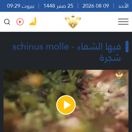
الأحد
09 08 2026
25 صفر 1448
بيروت 09:29
Ar
En
Fr
Es
فيها الشفاء - schinus molle
شجرة
Play
Video