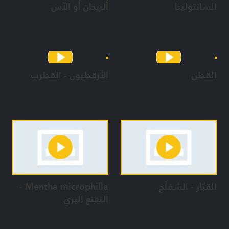
السانتولينا
ألريحان أو الآس
القطن
الأرقطيون - القطرب
القبّار - الشفلّح
Mentha microphilla -
النعنع البري