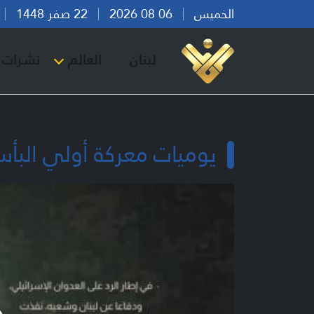
الخميس
06 08 2026
22 صفر 1448
بي
لبنان
العالم
نشرات ا
يوميات معركة أولي البأس - ال