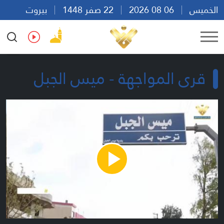
الخميس
06 08 2026
22 صفر 1448
بيروت
20:03
Ar
En
Fr
Es
قرى المواجهة - ميس الجبل
Play
Video