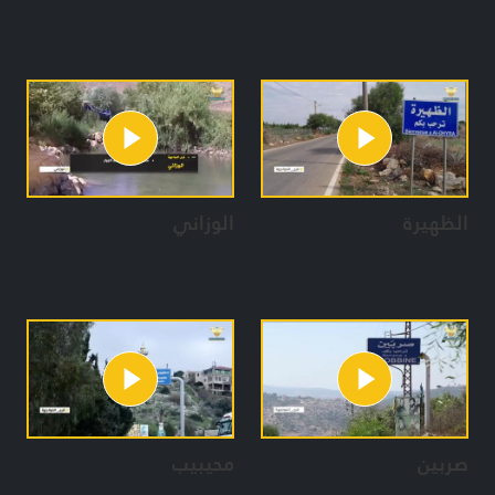
الظهيرة
الوزاني
صربين
محيبيب