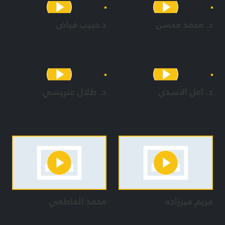
د. محمد محسن
د.حبيب فياض
د. امل الاسدي
د. طلال عتريسي
مريم ميرزاده
محمد الفاطمي