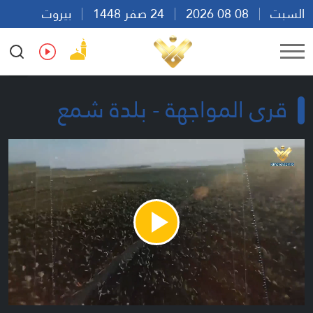
السبت
08 08 2026
24 صفر 1448
بيروت
15:45
Ar
En
Fr
Es
قرى المواجهة - بلدة شمع
Play
Video