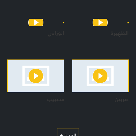
الظهيرة
الوزاني
صربين
محيبيب
المزيد +