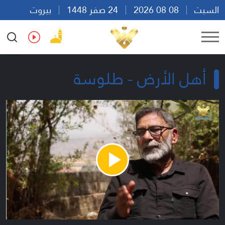
السبت
08 08 2026
24 صفر 1448
بيروت
19:09
Ar
En
Fr
Es
أهل الأرض - طلوسة
Play
Video