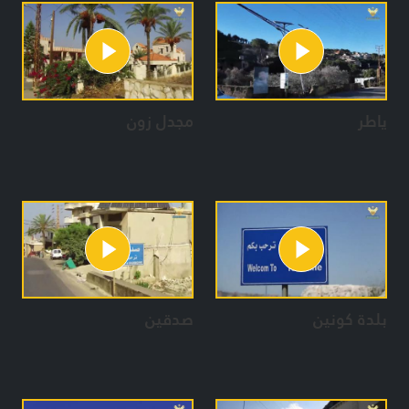
ياطر
مجدل زون
بلدة كونين
صدقين