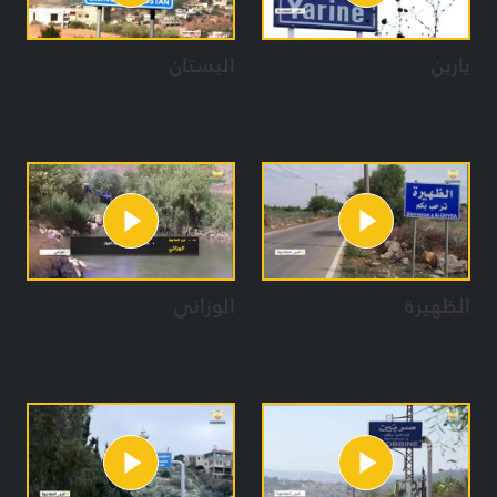
يارين
البستان
الظهيرة
الوزاني