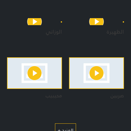
الظهيرة
الوزاني
صربين
محيبيب
المزيد +