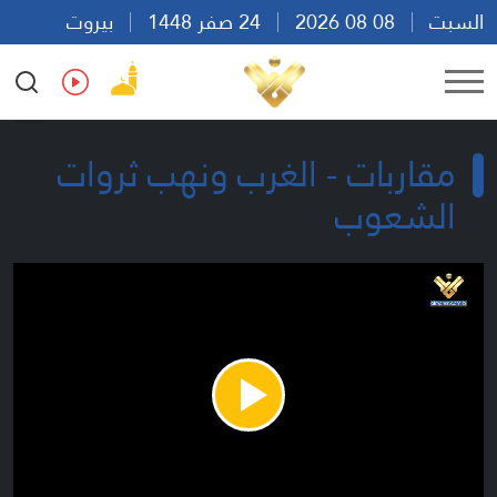
السبت
08 08 2026
24 صفر 1448
بيروت
07:16
Ar
En
Fr
Es
مقاربات - الغرب ونهب ثروات
الشعوب
Play
Video