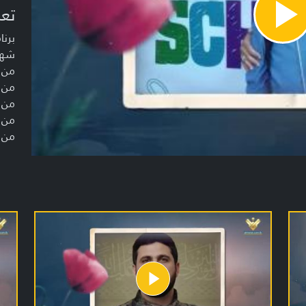
تعر
Pla
Vide
شهداء
من 
من 
من 
من 
من 