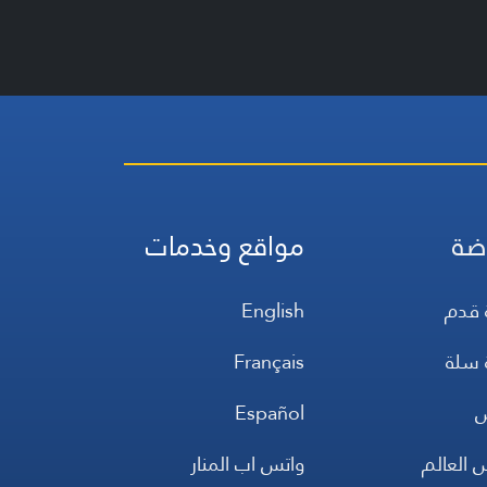
ضة
مواقع وخدمات
 قدم
English
 سلة
Français
س
Español
 العالم
واتس اب المنار