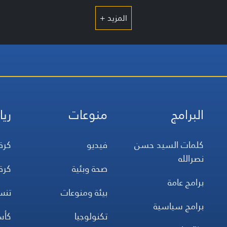
المزيد +
البرامج
منوعات
ريا
كلمات السيد حسن
فيديو
كرة
نصرالله
صحة وبئية
كرة
برامج عامة
بيئة ومنوعات
تن
برامج سياسية
تكنولوجيا
كأس