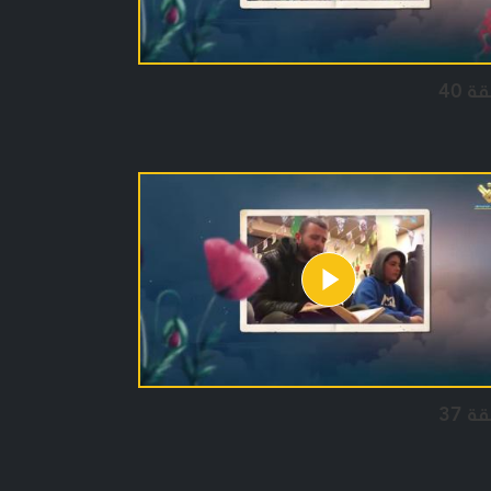
ة 40
ة 37