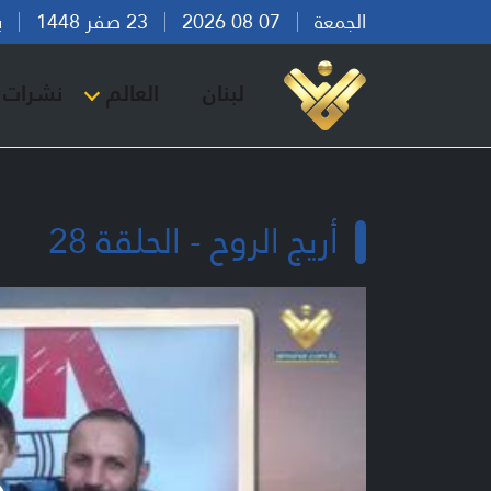
الجمعة
07 08 2026
23 صفر 1448
بيرو
لبنان
العالم
نشرات ا
أريج الروح - الحلقة 28