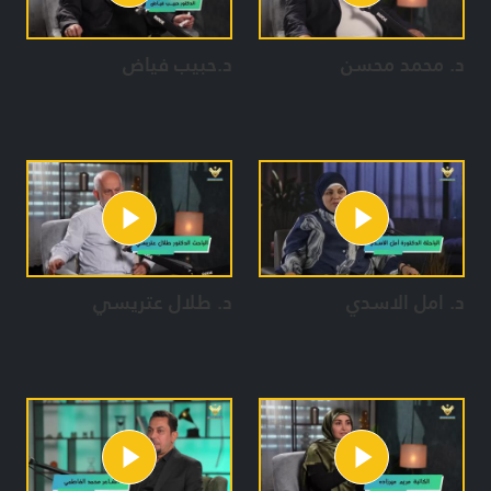
د. محمد محسن
د.حبيب فياض
د. امل الاسدي
د. طلال عتريسي