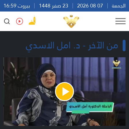
الجمعة
07 08 2026
23 صفر 1448
بيروت 16:59
Ar
En
Fr
Es
من الآخر - د. امل الاسدي
Play
Video