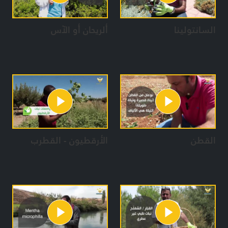
السانتولينا
ألريحان أو الآس
القطن
الأرقطيون - القطرب