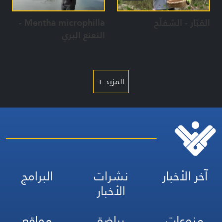
القبّار - الشفلّح
Mentha microphilla -
النعنع البري
المزيد +
آخر الأخبار
نشرات
البرامج
الأخبار
منوعات
رياضة
مواقع