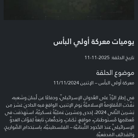
يوميات معركة أولي البأس
تاريخ الحلقة: 2025-11-11
موضوع الحلقة
معركة أولي البأس – الإثنين 11/11/2024
في إطارِ الرَّدِّ على العُدوانِ الإسرائيليِّ، ودِفاعًا عن لُبنانَ وشَعبِه،
نَفَّذَتِ المُقاوَمةُ الإسلاميَّةُ يَومَ الإثنين، الواقِعَ فيه الحاديَ عَشَرَ مِن
تِشرينَ الثّاني 2024، إحدى وعِشرينَ عَملِيَّةً عَسكريَّةً، استَهدَفَت في
مُعظَمِها مُستَوطَناتٍ، مواقِعَ، ثَكَناتٍ، وتَجمُّعاتٍ تَابِعَةً لِقوّاتِ العَدوِّ
الإسرائيليِّ عندَ الحُدودِ اللُّبنانيَّة – الفِلسطينيَّة، بِاستِخدامِ الصَّواريخِ،
وَالقَذائِفِ المَدفَعيَّةِ.