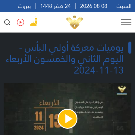
السبت
08 08 2026
24 صفر 1448
بيروت
10:15
Ar
En
Fr
Es
يوميات معركة أولي البأس -
اليوم الثاني والخمسون الأربعاء
13-11-2024
Play
Video