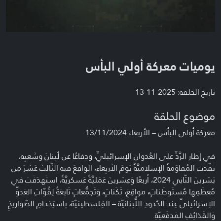
يوميات معركة أولي البأس
تاريخ الحلقة: 2025-11-13
موضوع الحلقة
معركة أولي البأس – الأربعاء 13/11/2024
في إطارِ الرَّدِّ على العُدوانِ الإسرائيليِّ، ودِفاعًا عن لُبنانَ وشَعبِه،
نَفَّذَتِ المُقاوَمةُ الإسلاميَّةُ يَومَ الأَربِعاءِ، الواقِعَ فيه الثّالِثَ عَشَرَ مِن
تِشرينَ الثّانِي 2024، أَربعًا وَعِشرينَ عَمَليَّةً عَسكريَّةً، استَهدَفَت في
مُعظَمِها مُستَوطَناتٍ، مواقِعَ، ثَكَناتٍ، وَتَجمُّعاتٍ تَابِعَةً لِقُوّاتِ العَدوِّ
الإسرائيليِّ عِندَ الحُدودِ اللُّبنانيَّة – الفِلسطينيَّة، بِاستِخدامِ الصَّواريخِ
وَالقَذائِفِ المَدفَعيَّةِ.