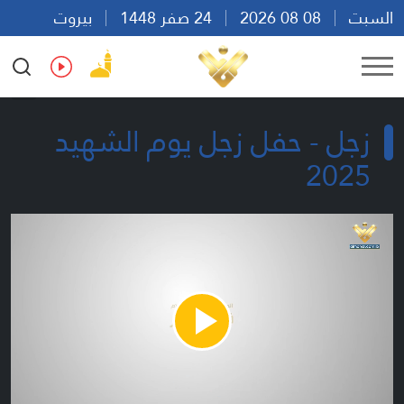
السبت
08 08 2026
24 صفر 1448
بيروت
06:11
Ar
En
Fr
Es
زجل - حفل زجل يوم الشهيد
2025
Play
Video