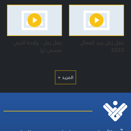
حفل زجل عيد العمال
حفل زجل - ولادة النبي
2023
عيسى (ع)
المزيد +