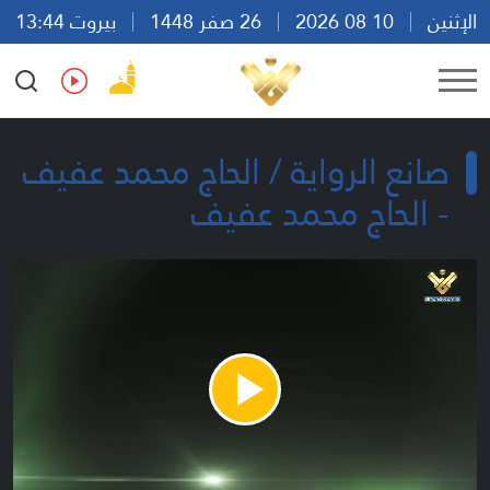
الإثنين
10 08 2026
26 صفر 1448
بيروت 13:44
Ar
En
Fr
Es
صانع الرواية / الحاج محمد عفيف
- الحاج محمد عفيف
Play
Video