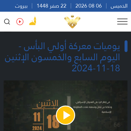
الخميس
06 08 2026
22 صفر 1448
بيروت
22:52
Ar
En
Fr
Es
يوميات معركة أولي البأس -
اليوم السابع والخمسون الإثنين
18-11-2024
Play
Video