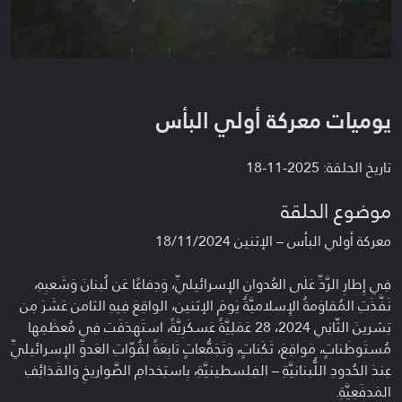
يوميات معركة أولي البأس
تاريخ الحلقة: 2025-11-18
موضوع الحلقة
معركة أولي البأس – الإثنين 18/11/2024
فِي إِطارِ الرَّدِّ عَلَى العُدوانِ الإِسرائيليِّ، وَدِفاعًا عَن لُبنانَ وَشَعبِهِ،
نَفَّذَتِ المُقاوَمةُ الإِسلاميَّةُ يَومَ الإثنين، الواقِعَ فِيهِ الثامن عَشَرَ مِن
تِشرينَ الثّانِي 2024، 28 عَمَلِيَّةً عَسكَرِيَّةً، استَهدَفَت فِي مُعظَمِها
مُستَوطَناتٍ، مَواقِعَ، ثَكَناتٍ، وَتَجَمُّعاتٍ تَابِعَةً لِقُوّاتِ العَدوِّ الإِسرائيليِّ
عِندَ الحُدودِ اللُّبنانيَّةِ – الفِلسطينيَّةِ، بِاستِخدامِ الصَّواريخِ وَالقَذائِفِ
المَدفَعِيَّةِ.