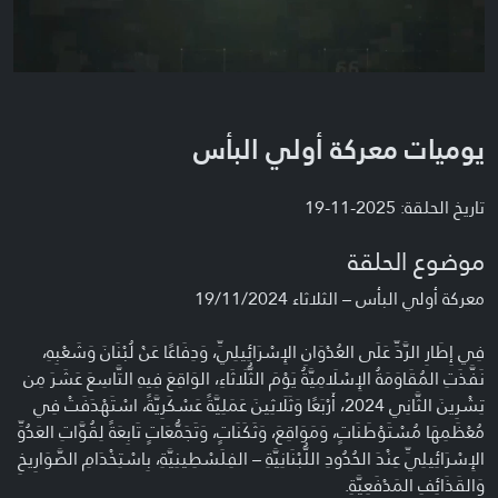
يوميات معركة أولي البأس
تاريخ الحلقة: 2025-11-19
موضوع الحلقة
معركة أولي البأس – الثلاثاء 19/11/2024
فِي إِطَارِ الرَّدِّ عَلَى العُدْوَانِ الإِسْرَائِيلِيِّ، وَدِفَاعًا عَنْ لُبْنَانَ وَشَعْبِهِ،
نَفَّذَتِ المُقَاوَمَةُ الإِسْلَامِيَّةُ يَوْمَ الثُّلَاثَاءِ، الوَاقِعَ فِيهِ التَّاسِعَ عَشَرَ مِن
تِشْرِينَ الثَّانِي 2024، أَرْبَعًا وَثَلَاثِينَ عَمَلِيَّةً عَسْكَرِيَّةً، اسْتَهْدَفَتْ فِي
مُعْظَمِهَا مُسْتَوْطَنَاتٍ، وَمَوَاقِعَ، وَثَكَنَاتٍ، وَتَجَمُّعَاتٍ تَابِعَةً لِقُوَّاتِ العَدُوِّ
الإِسْرَائِيلِيِّ عِنْدَ الحُدُودِ اللُّبْنَانِيَّةِ – الفِلَسْطِينِيَّةِ، بِاسْتِخْدَامِ الصَّوَارِيخِ
وَالقَذَائِفِ المَدْفَعِيَّةِ.