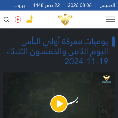
الخميس
06 08 2026
22 صفر 1448
بيروت
17:53
Ar
En
Fr
Es
يوميات معركة أولي البأس -
اليوم الثامن والخمسون الثلاثاء
19-11-2024
Play
Video