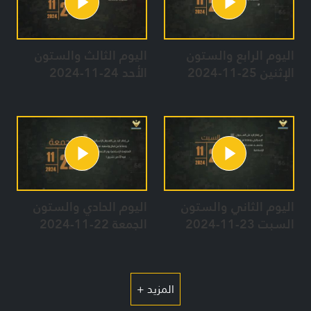
• قاعدة شراغا (المقر الإداري لقيادة لواء غولاني) شمالي مدينة عكا
المُحتلّة.
• موقع حبوشيت وهو مقر سرية تابعة للواء حرمون 810 على قمة
اليوم الرابع والستون
اليوم الثالث والستون
جبل الشيخ في الجولان السوري المُحتل.
الإثنين 25-11-2024
الأحد 24-11-2024
• موقع الإنذار المُبكر "يسرائيلي" وهو مركز جمع استخباري
رئيسي يتبع لفرقة الجولان 210 على قمّة جبل الشيخ في الجولان
السوري المُحتل.
• مدينة صفد المحتلّة
وفي إطار سلسلة عمليات خيبر، استهدفت القوة الصاروخية في
المقاومة، بصليةٍ من الصواريخ النوعية، قاعدة حيفا التقنيّة التي تتبع
اليوم الثاني والستون
اليوم الحادي والستون
لسلاح الجو الإسرائيلي، وتضم كليّة تدريب لإعداد تقنيي سلاح
السبت 23-11-2024
الجمعة 22-11-2024
الجو، وتبعد عن الحدود اللبنانيّة الفلسطينيّة 35 كلم، شرق مدينة
حيفا المُحتلّة، وقاعدة ستيلا ماريس وهي قاعدة استراتيجية للرصد
والرقابة البحريين على مستوى الساحل الشمالي وتبعد عن الحدود
اللبنانيّة الفلسطينيّة 35 كلم، شمال غرب ‏مدينة حيفا المُحتلّة.
المزيد +
وفي نفس الإطار، استهدفت القوة الصاروخية قاعدة بلماخيم،