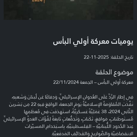
يوميات معركة أولي البأس
تاريخ الحلقة: 2025-11-22
موضوع الحلقة
معركة أولي البأس – الجمعة 22/11/2024
فِي إِطارِ الرَّدِّ عَلَى العُدوانِ الإِسرائيليِّ، وَدِفاعًا عَن لُبنانَ وَشَعبِهِ،
نَفَّذَتِ المُقاوَمةُ الإِسلاميَّةُ يَومَ الجمعة، الواقِعَ فِيهِ 22 مِن تِشرينَ
الثّانِي 2024، 38 عَمَلِيَّةً عَسكَرِيَّةً، استَهدَفَت فِي مُعظَمِها
مُستَوطَناتٍ، مَواقِعَ، ثَكَناتٍ، وَتَجَمُّعاتٍ تَابِعَةً لِقُوّاتِ العَدوِّ الإِسرائيليِّ
عِندَ الحُدودِ اللُّبنانيَّةِ – الفِلسطينيَّةِ، بِاستِخدامِ المسيّرات
الانقضاضيّة والصَّواريخِ وَالقَذائِفِ المَدفَعِيَّةِ.