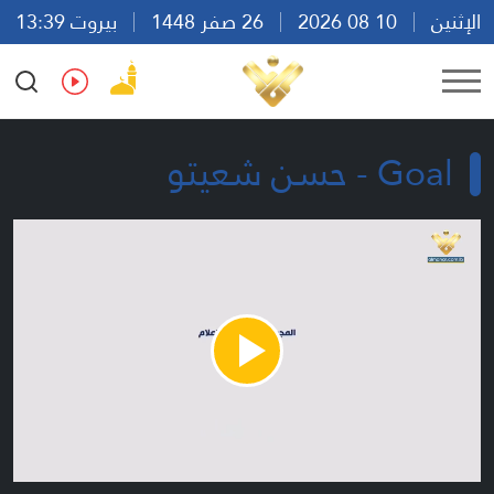
الإثنين
10 08 2026
26 صفر 1448
بيروت 13:39
Ar
En
Fr
Es
Goal - حسن شعيتو
Play
Video