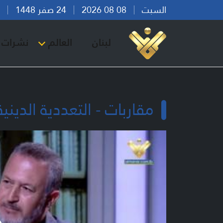
السبت
08 08 2026
24 صفر 1448
بير
لبنان
العالم
نشرات ا
مقاربات - التعددية الدينية