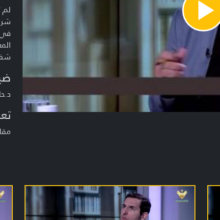
لم ت
Pla
شرطا
Vide
في ه
المغ
شفي
ضي
د.حا
تعر
مقار