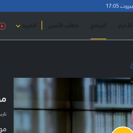
وت 17:05
لأخبار
البرامج
خطاب الأمين
المزيد
مق
تاريخ ا
مو