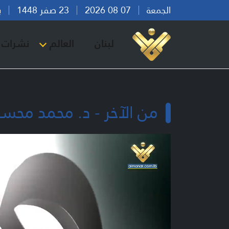
الجمعة
07 08 2026
23 صفر 1448
بيرو
لبنان
العالم
نشرات ا
من الآخر - د. محمد محس