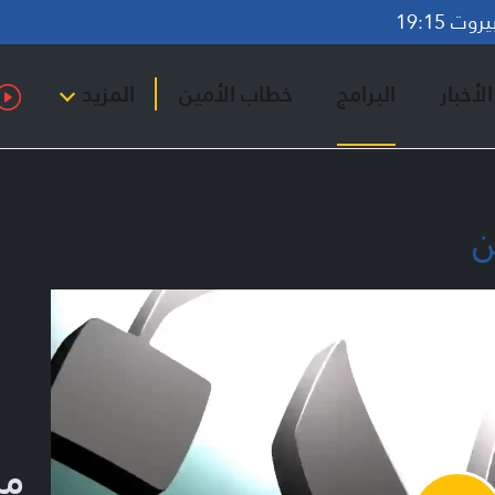
ت 19:15
لأخبار
البرامج
خطاب الأمين
المزيد
ن
من