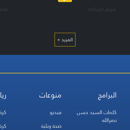
مريم ميرزاده
محم
المزيد +
البرامج
منوعات
ريا
كلمات السيد حسن
فيديو
كرة
نصرالله
صحة وبئية
كرة