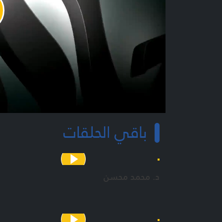
y
o
باقي الحلقات
د. محمد محسن