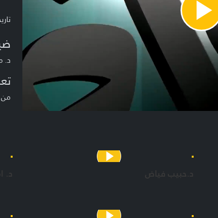
Pla
تاريخ ا
Vide
ضي
د. 
تعر
من ا
د.حبيب فياض
د. ا