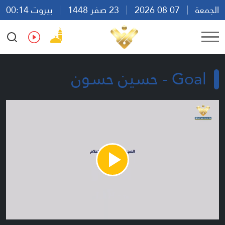
الجمعة
07 08 2026
23 صفر 1448
بيروت 00:14
Ar
En
Fr
Es
Goal - حسين حسون
Play
Video