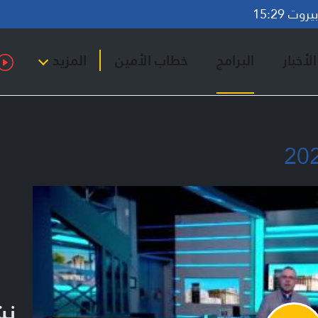
وت 15:29
لأخبار
البرامج
خطاب الأمين
المزيد
نش