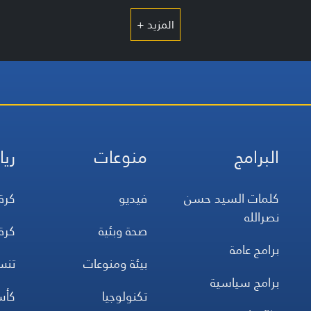
المزيد +
البرامج
منوعات
ريا
كلمات السيد حسن
فيديو
كرة
نصرالله
صحة وبئية
كرة
برامج عامة
بيئة ومنوعات
تن
برامج سياسية
تكنولوجيا
كأس