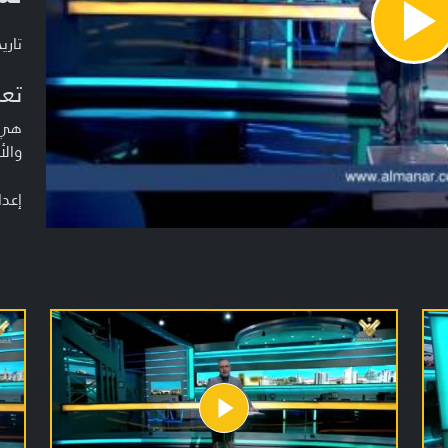
Pla
تاريخ ا
Vide
تعر
هي ن
والأ
إعدا