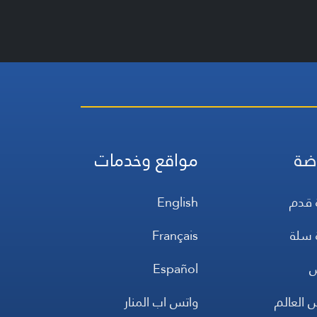
ضة
مواقع وخدمات
 قدم
English
 سلة
Français
س
Español
 العالم
واتس اب المنار