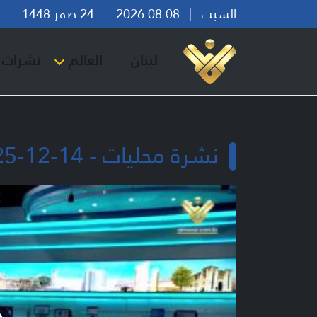
السبت
08 08 2026
24 صفر 1448
بير
لبنان
العالم
نشرات ا
نشرة محليات - 14-12-2025