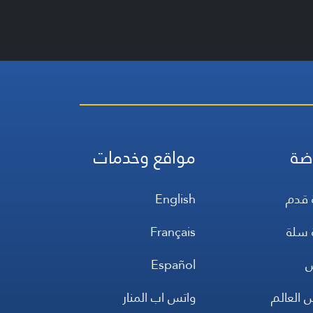
ضة
مواقع وخدمات
 قدم
English
 سلة
Français
س
Español
 العالم
واتس اب المنار