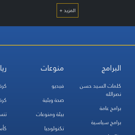
المزيد +
البرامج
منوعات
ريا
كلمات السيد حسن
فيديو
كرة
نصرالله
صحة وبئية
كرة
برامج عامة
بيئة ومنوعات
تن
برامج سياسية
تكنولوجيا
كأس