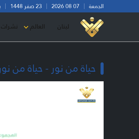
الجمعة
07 08 2026
23 صفر 1448
بيرو
لبنان
العالم
نشرات ا
حياة من نور - حياة من نور