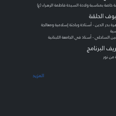
 خاصة بمناسبة ولادة السيدة فاطمة الزهراء (ع)
وف الحلقة
رة بدر الدين - أستاذة وباحثة إسلامية ومعالجة
ية
ين الساحلي - أستاذ في الجامعة اللبنانية
يف البرنامج
 من نور
المزيد