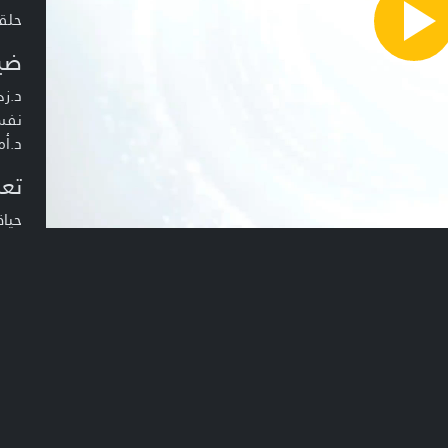
حلقة
Pla
Vide
ضي
د.زه
نفس
د.أم
تعر
حياة