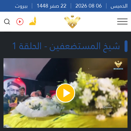
الخميس
06 08 2026
22 صفر 1448
بيروت
21:36
Ar
En
Fr
Es
شيخ المستضعفين - الحلقة 1
Play
Video