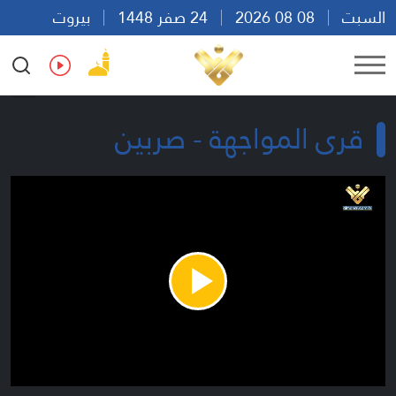
السبت
08 08 2026
24 صفر 1448
بيروت
23:22
Ar
En
Fr
Es
قرى المواجهة - صربين
Play
Video