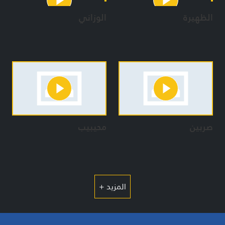
الظهيرة
الوزاني
صربين
محيبيب
المزيد +