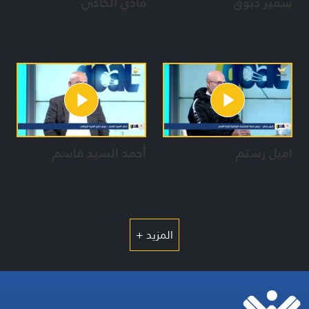
سمير دبوق
فادي الكاخي
اميل رستم
أحمد السيد قاسم
المزيد +