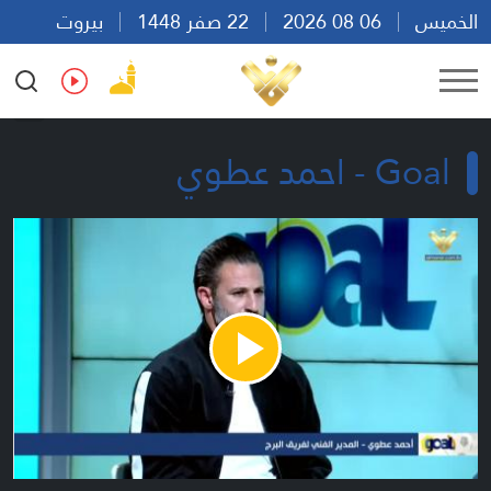
الخميس
06 08 2026
22 صفر 1448
بيروت
17:52
Ar
En
Fr
Es
Goal - احمد عطوي
Play
Video