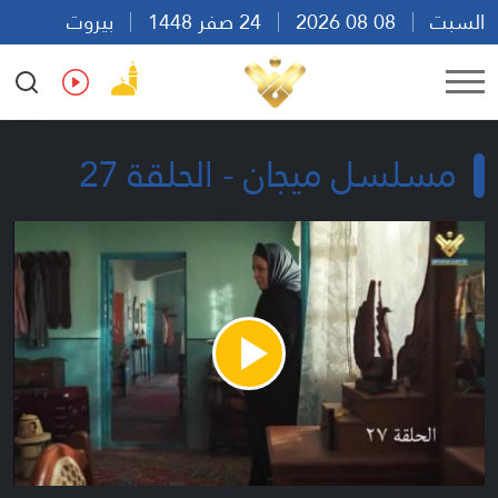
السبت
08 08 2026
24 صفر 1448
بيروت
12:08
Ar
En
Fr
Es
مسلسل ميجان - الحلقة 27
Play
Video