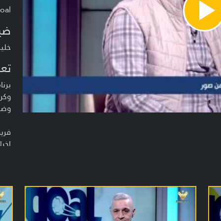
oal
Pla
Vide
ضي
خليل
تعر
برنا
وكر
وضي
فريق
إخرا
إعدا
الم