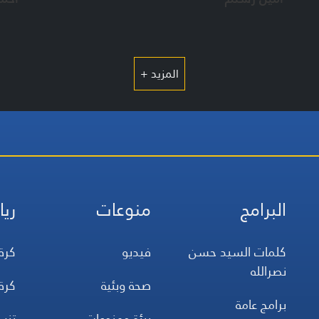
المزيد +
البرامج
منوعات
ريا
كلمات السيد حسن
فيديو
كرة
نصرالله
صحة وبئية
كرة
برامج عامة
بيئة ومنوعات
تن