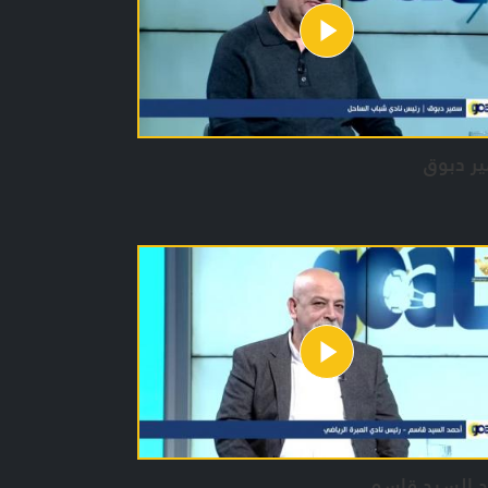
ر دبوق
د السيد قاسم