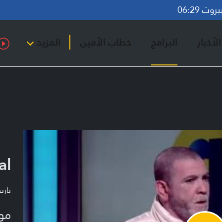
ت 06:29
لأخبار
البرامج
خطاب الأمين
المزيد
al
تاريخ ا
مو