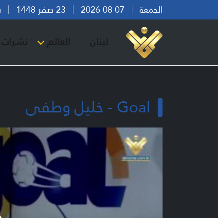
الجمعة
07 08 2026
23 صفر 1448
بيرو
لبنان
العالم
نشرات ا
Goal - خليل وطفى