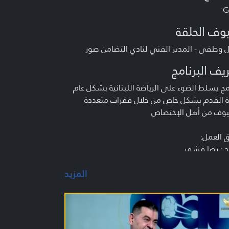
G
وف الحلقة
 وطفى - المدير الفني لنادي التضامن صور
يف البرنامج
مج يسلط الضوء على الرياضة اللبنانية بشكل عام
ة القدم بشكل خاص من خلال فقرات متعددة
وف من أهل الإختصاص
 العمل:
ج : رضا قشمر
د وتقديم : كريم سعد - طلال نصر الله - إسماعيل
المزيد
وسوي