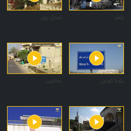
ياطر
مجدل زون
بلدة كونين
صدقين