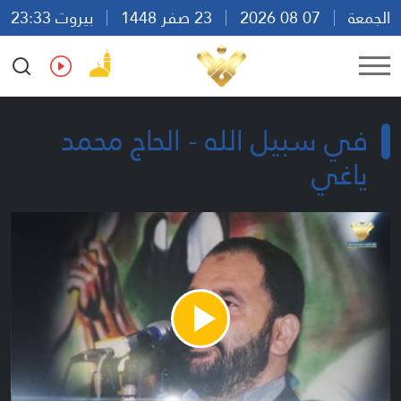
الجمعة
07 08 2026
23 صفر 1448
بيروت 23:33
Ar
En
Fr
Es
في سبيل الله - الحاج محمد
ياغي
Play
Video