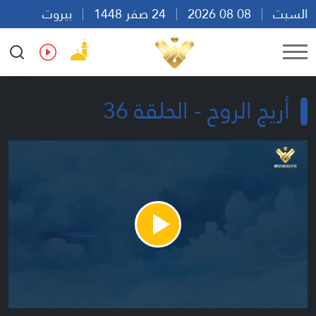
السبت
08 08 2026
24 صفر 1448
بيروت
23:20
Ar
En
Fr
Es
أريج الروح - الحلقة 36
Play
Video