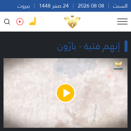
السبت
08 08 2026
24 صفر 1448
بيروت
18:20
Ar
En
Fr
Es
إنهم فتية - بارّون
Play
Video