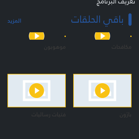
تعريف البرنامج
برنامج أسبوعي اجتماعي - ثقافي - شبابي منوّع متخصص وموجه
باقي الحلقات
للفئة العمرية (١٢-22 سنة)
المزيد
برنامج غير نمطي الطرح والعرض يتناسب مع طبيعة هذه الفئة
المستهدفة
كل حلقة عبارة عن دردشات جماعية أو فردية بين المقدمة والفتية او
مكافحات
موهوبون
الفتيات في اطار تفاعلي بسيط مع مشاركة وتداخل في نشاط
معين هادف
الدردشات منفصلة بين الفتية والفتيات
يعمل البرنامج في الطرح والعرض على ٣ مسارات في كل حلقة:
١- تقديم النموذج الجميل والذي نطمح أن يكون عليه الفتية
والفتيات
٢- الاستفادة من الإشكالات والابتلاءات لهذه الفئة بطريقة ذكية
لتعزيز اهمية النموذج الجميل
٣- تعميم ونشر العوامل التي ساعدت في تأصيل الايمان والوعي
بارّون
فتيات رساليات
عن الشباب اليافع